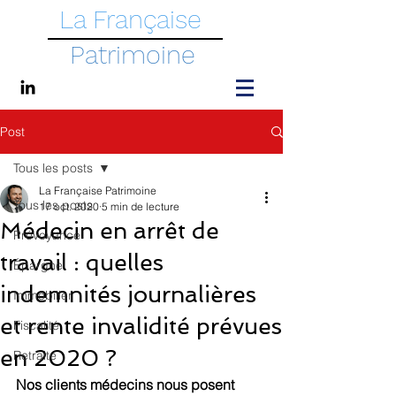
La Française
Patrimoine
Post
Tous les posts
La Française Patrimoine
Tous les posts
17 oct. 2020
5 min de lecture
Médecin en arrêt de
Prévoyance
travail : quelles
Épargne
indemnités journalières
Immobilier
et rente invalidité prévues
Fiscalité
en 2020 ?
Retraite
Nos clients médecins nous posent 