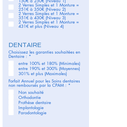
150€ à 250€ (Niveau 1)
i
2 Verres Simples et 1 Monture =
g
251€ à 350€ (Niveau 2)
a
2 Verres Simples et 1 Monture =
t
351€ à 430€ (Niveau 3)
o
2 Verres Simples et 1 Monture =
i
431€ et plus (Niveau 4)
r
e
DENTAIRE
Choisissez les garanties souhaitées en
O
Dentaire :
*
b
entre 100% et 180% (Minimales)
l
entre 190% et 300% (Moyennes)
i
g
301% et plus (Maximales)
a
Forfait Annuel pour les Soins dentaires
t
O
non remboursés par la CPAM :
*
o
b
i
Non souhaité
l
r
Orthodontie
i
e
g
Prothèse dentaire
a
Implantologie
t
Parodontologie
o
i
r