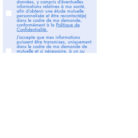
données, y compris d’éventuelles
informations relatives à ma santé,
afin d’obtenir une étude mutuelle
personnalisée et être recontacté(e)
dans le cadre de ma demande,
conformément à la
Politique de
Confidentialité.
J’accepte que mes informations
puissent être transmises, uniquement
dans le cadre de ma demande de
mutuelle et si nécessaire, à un ou
plusieurs assureurs partenaires
sélectionnés afin d’obtenir des offres
adaptées.
Comparer maintenant
S'informer
4 min de lecture