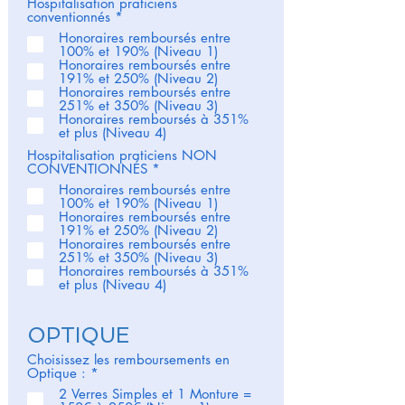
Hospitalisation praticiens
O
conventionnés
*
b
Honoraires remboursés entre
l
100% et 190% (Niveau 1)
i
Honoraires remboursés entre
g
191% et 250% (Niveau 2)
a
Honoraires remboursés entre
t
251% et 350% (Niveau 3)
o
Honoraires remboursés à 351%
i
et plus (Niveau 4)
r
e
Hospitalisation praticiens NON
O
CONVENTIONNÉS
*
b
Honoraires remboursés entre
l
100% et 190% (Niveau 1)
i
Honoraires remboursés entre
g
191% et 250% (Niveau 2)
a
Honoraires remboursés entre
t
251% et 350% (Niveau 3)
o
Honoraires remboursés à 351%
i
et plus (Niveau 4)
r
e
OPTIQUE
Choisissez les remboursements en
O
Optique :
*
b
2 Verres Simples et 1 Monture =
l