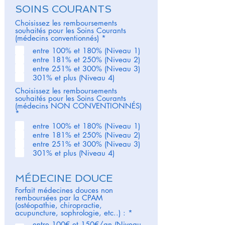
e
SOINS COURANTS
Choisissez les remboursements
souhaités pour les Soins Courants
O
(médecins conventionnés)
*
b
entre 100% et 180% (Niveau 1)
l
entre 181% et 250% (Niveau 2)
i
g
entre 251% et 300% (Niveau 3)
a
301% et plus (Niveau 4)
t
o
Choisissez les remboursements
i
souhaités pour les Soins Courants
r
(médecins NON CONVENTIONNÉS)
O
e
*
b
entre 100% et 180% (Niveau 1)
l
entre 181% et 250% (Niveau 2)
i
g
entre 251% et 300% (Niveau 3)
a
301% et plus (Niveau 4)
t
o
i
MÉDECINE DOUCE
r
e
Forfait médecines douces non
remboursées par la CPAM
(ostéopathie, chiropractie,
O
acupuncture, sophrologie, etc..) :
*
b
entre 100€ et 150€/an (Niveau