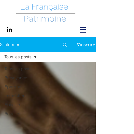
La Française
Patrimoine
S'inscrire
S'informer
Tous les posts
Tous les posts
Prévoyance
Épargne
Immobilier
Fiscalité
Retraite